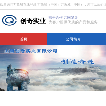
欢迎访问万象城在线登录,万象城（中国）万象城（中国），您可以放心
携手合作 共同发展
创奇实业
为客户提供优质的产品和服务
首页
公司简介